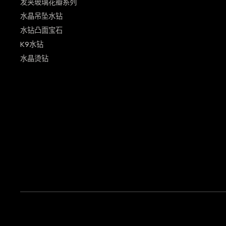
发夹玻璃花瓣系列
水晶吊坠水钻
水钻凸面宝石
K9水钻
水晶烫钻