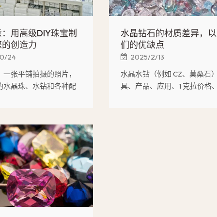
：用高级DIY珠宝制
水晶钻石的材质差异，以
您的创造力
们的优缺点
10/24
2025/2/13
：一张平铺拍摄的照片，
水晶水钻（例如 CZ、莫桑石
的水晶珠、水钻和各种配
具、产品、应用、1 克拉价格
摆放在工艺桌上，旁边放
方法、优缺点、维护需求等方
串珠材料等工具。水晶应
所不同；行业趋势：可持续性
，展现其晶莹剔透的质感
米涂层、以年轻人为中心的设
切面。图片说明：优质水
打造独一无二的设计提供
能。