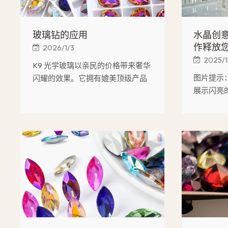
玻璃钻的应用
水晶创意
作释放
2026/1/3
2025/
K9 光学玻璃以亲民的价格带来奢华
图片提示
闪耀的效果。它拥有媲美顶级产品
展示闪亮
的璀璨光泽，成本却仅为同类产品
件整齐地
的一半，这种耐用的材料能够实现
着钳子和
精准的设计。作为玻璃水钻专家，
反射光线
Blinchic 证实 K9 的市场增长率高达
和丰富的
65%，满足了消费者对符合道德标
晶配件为
准且品质优良的替代品的需求。对
了无限可
于追求卓越品质与经济效益的设计
师而言，K9 无疑是理想之选。