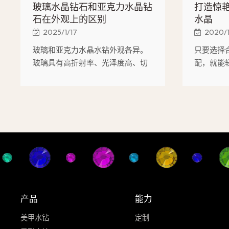
玻璃水晶钻石和亚克力水晶钻
打造惊
石在外观上的区别
水晶
2025/1/17
2020/
玻璃和亚克力水晶水钻外观各异。
只要选择
玻璃具有高折射率、光泽度高、切
配，就能
面锋利、色彩纯正、透明度高且重
甲水晶艺
量较重等优点。亚克力水钻虽然透
明，但光泽较柔和，边缘不够清
晰，色彩范围广但纯度较低（容易
褪色），透明度略显朦胧，且重量
较轻。
产品
能力
美甲水钻
定制