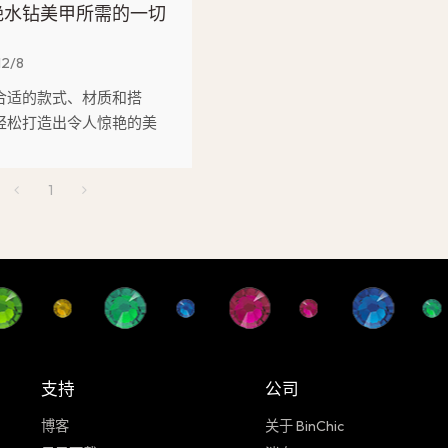
艳水钻美甲所需的一切
12/8
合适的款式、材质和搭
轻松打造出令人惊艳的美
术。
1
支持
公司
博客
关于 BinChic