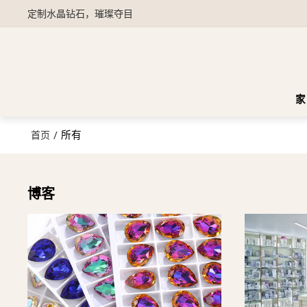
定制水晶钻石，璀璨夺目
家
/
所有
首页
博客