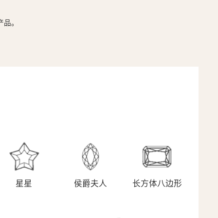
产品。
星星
侯爵夫人
长方体八边形