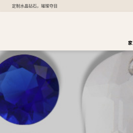
定制水晶钻石，璀璨夺目
家