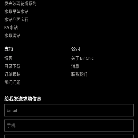
发夹玻璃花瓣系列
水晶吊坠水钻
水钻凸面宝石
K9水钻
水晶烫钻
支持
公司
博客
关于 BinChic
目录下载
消息
订单跟踪
联系我们
常问问题
给我发送求购信息