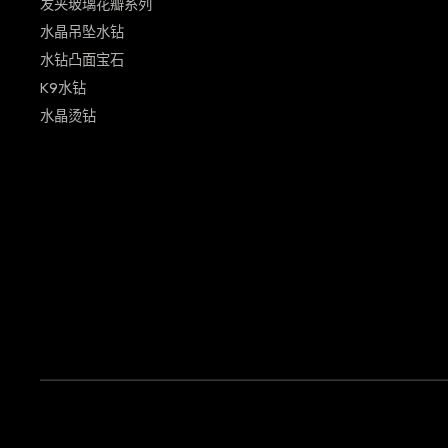
发夹玻璃花瓣系列
水晶吊坠水钻
水钻凸面宝石
K9水钻
水晶烫钻