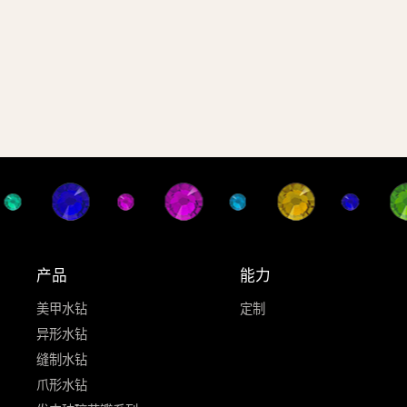
产品
能力
美甲水钻
定制
异形水钻
缝制水钻
爪形水钻