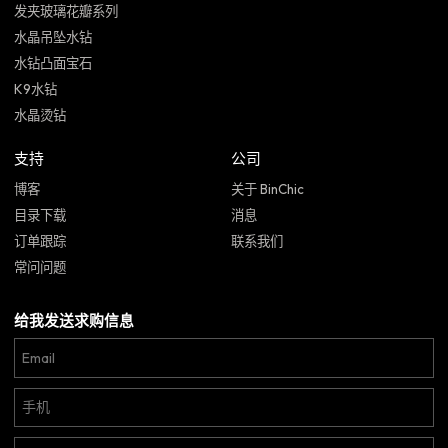
发夹玻璃花瓣系列
水晶吊坠水钻
水钻凸面宝石
K9水钻
水晶烫钻
支持
公司
博客
关于 BinChic
目录下载
消息
订单跟踪
联系我们
常问问题
给我发送求购信息