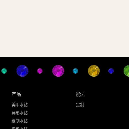
产品
能力
美甲水钻
定制
异形水钻
缝制水钻