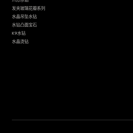
爪形水钻
发夹玻璃花瓣系列
水晶吊坠水钻
水钻凸面宝石
K9水钻
水晶烫钻