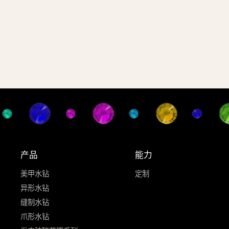
产品
能力
美甲水钻
定制
异形水钻
缝制水钻
爪形水钻