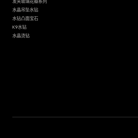
发夹玻璃花瓣系列
水晶吊坠水钻
水钻凸面宝石
K9水钻
水晶烫钻