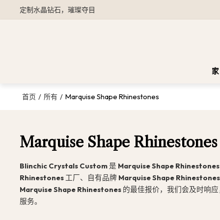
定制水晶钻石，璀璨夺目
家
/
/
Marquise Shape Rhinestones
首页
所有
Marquise Shape Rhinestones
Blinchic Crystals Custom
是
Marquise Shape Rhinestones
Rhinestones
工厂、自有品牌
Marquise Shape Rhinestone
Marquise Shape Rhinestones
的最佳报价，我们会及时响应
服务。