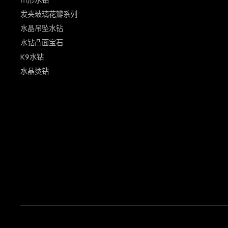
爪形水钻
发夹玻璃花瓣系列
水晶吊坠水钻
水钻凸面宝石
K9水钻
水晶烫钻