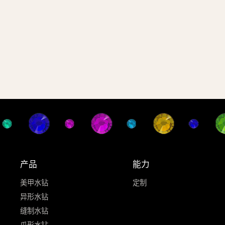
产品
能力
美甲水钻
定制
异形水钻
缝制水钻