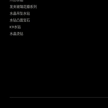
爪形水钻
发夹玻璃花瓣系列
水晶吊坠水钻
水钻凸面宝石
K9水钻
水晶烫钻