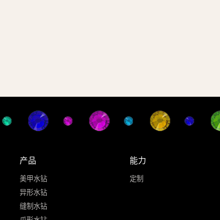
产品
能力
美甲水钻
定制
异形水钻
缝制水钻